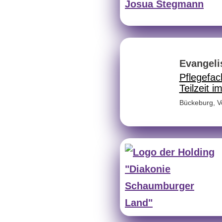
Evangeli
Pflegefac
Teilzeit 
Bückeburg
,
V