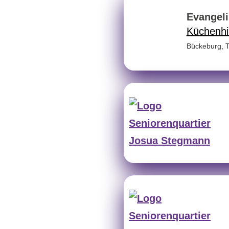
Evangel
Küchenhil
Bückeburg
,
T