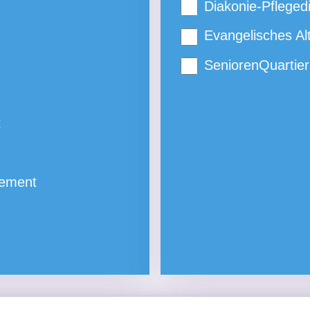
Diakonie-Pfleged
Evangelisches Al
SeniorenQuartie
t
ement