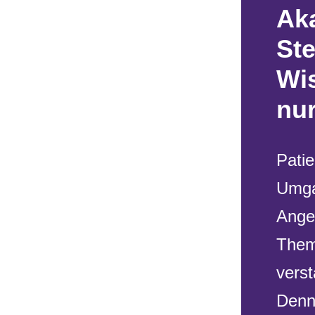
Ak
St
Wis
nu
Pati
Umga
Ange
Them
verst
Denn