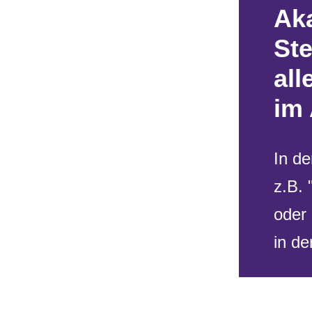
Ak
St
al
im 
In d
z.B. 
oder
in de