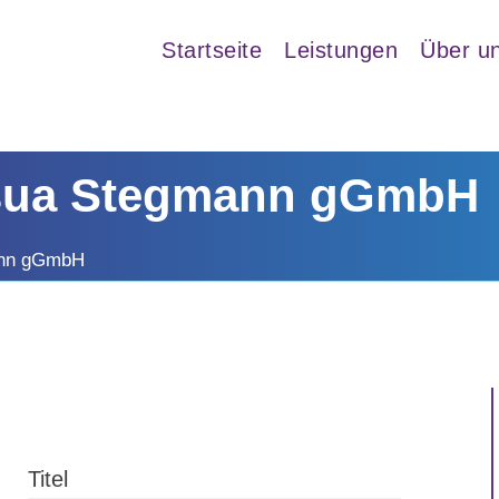
Startseite
Leistungen
Über u
osua Stegmann gGmbH
ann gGmbH
Titel