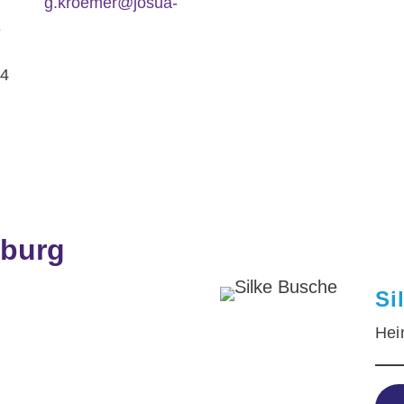
g.kroemer@josua-
e
14
eburg
Si
Hei