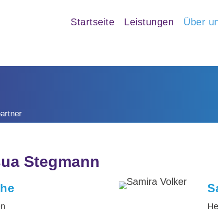
Startseite
Leistungen
Über u
artner
sua Stegmann
the
S
en
He