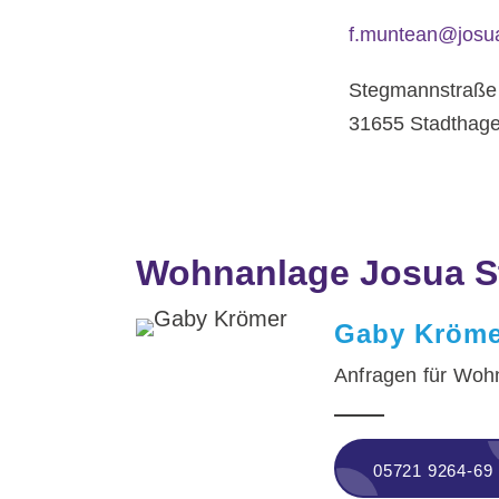
f.muntean@josu
Stegmannstraße
31655 Stadthag
Wohnanlage Josua 
Gaby Kröme
Anfragen für Woh
05721 9264-69