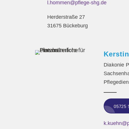
l.hommen@pflege-shg.de
Herderstraße 27
31675 Bückeburg
Kersti
Diakonie P
Sachsenha
Pflegedien
05725 
k.kuehn@p