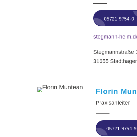
05721 9754-0
stegmann-heim.d
Stegmannstraße 
31655 Stadthage
Florin Mun
Praxisanleiter
05721 9754-9