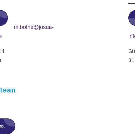
m.bothe@josua-
e
in
14
St
n
31
tean
63