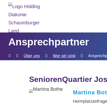
Ansprechpartner
Über uns
Wer wir sind
Ansprechp
SeniorenQuartier Jo
Martina Bo
Heimplatzanfrag