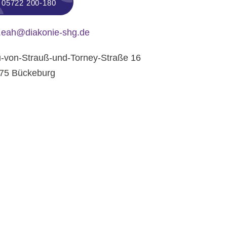
05722 200-180
o.eah@diakonie-shg.de
u-von-Strauß-und-Torney-Straße 16
75 Bückeburg