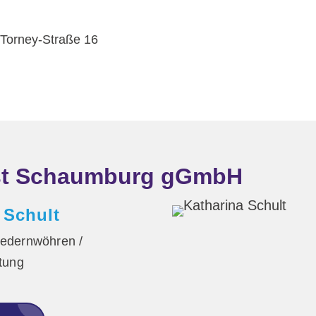
-Torney-Straße 16
nst Schaumburg gGmbH
 Schult
iedernwöhren /
itung