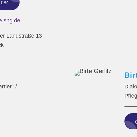
-084
e-shg.de
er Landstraße 13
ck
Bir
tier" /
Diak
Pfle