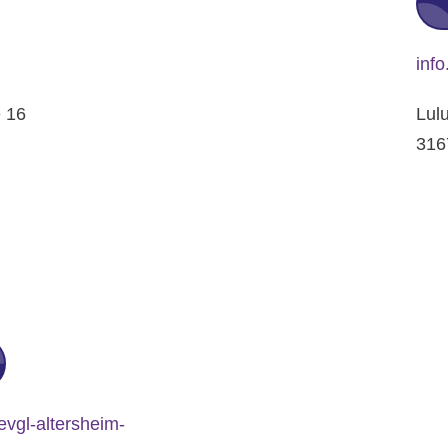
inf
e 16
Lul
316
evgl-altersheim-