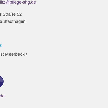
rlitz@pflege-shg.de
r Straße 52
5 Stadthagen
k
nst Meerbeck /
.de