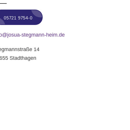
05721 9754-0
fo@josua-stegmann-heim.de
egmannstraße 14
655 Stadthagen