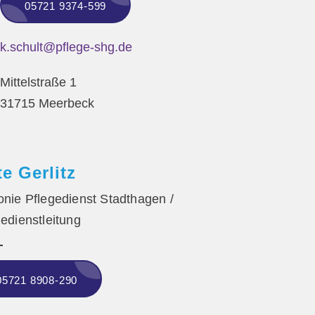
05721 9374-599
k.schult@pflege-shg.de
Mittelstraße 1
31715 Meerbeck
te Gerlitz
onie Pflegedienst Stadthagen /
gedienstleitung
05721 8908-290