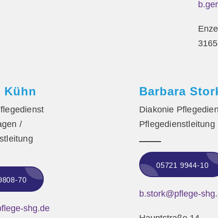
b.ge
Enze
3165
n Kühn
Barbara Stor
flegedienst
Diakonie Pflegedie
gen /
Pflegedienstleitung
stleitung
05721 9944-10
9808-70
b.stork@pflege-shg
flege-shg.de