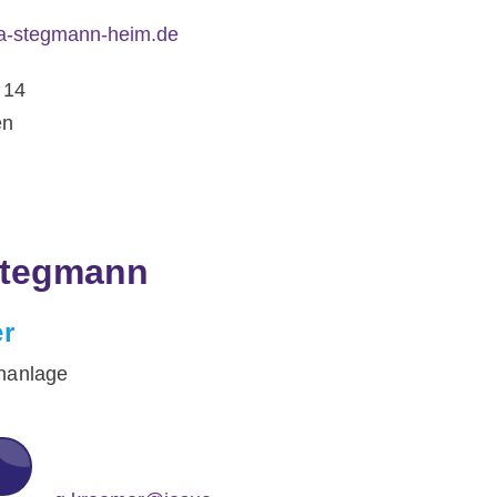
a-stegmann-heim.de
 14
en
Stegmann
r
nanlage